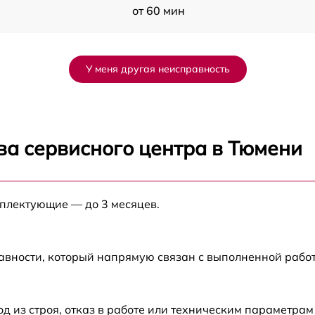
от 60 мин
от 140 мин
У меня другая неисправность
от 110 мин
I
от 125 мин
ва сервисного центра в Тюмени
от 90 мин
мплектующие — до 3 месяцев.
от 120 мин
от 120 мин
авности, который напрямую связан с выполненной рабо
от 90 мин
из строя, отказ в работе или техническим параметрам