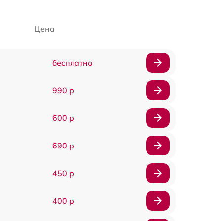
Цена
бесплатно
990 р
600 р
690 р
450 р
400 р