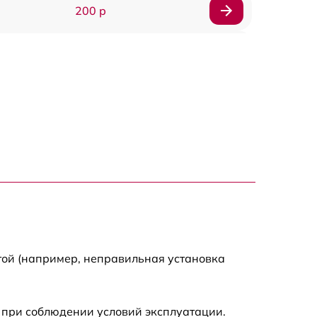
200 р
1100 р
490 р
1400 р
490 р
1400 р
800 р
той (например, неправильная установка
400 р
 при соблюдении условий эксплуатации.