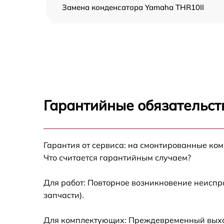
Замена конденсатора Yamaha THR10II
Ремонт каркаса Yamaha THR10II
Замена микросхемы усилителя Yamaha
THR10II
Замена мотор-компрессора Yamaha THR10I
Гарантийные обязательст
Восстановление выключателей и кнопок
Yamaha THR10II
Замена 4-х-канальных мультиплексоров
Гарантия от сервиса: на смонтированные ко
Yamaha THR10II
Что считается гарантийным случаем?
Замена диодного моста Yamaha THR10II
Для работ: Повторное возникновение неиспр
запчасти).
Замена микросхем Yamaha THR10II
Для комплектующих: Преждевременный выход 