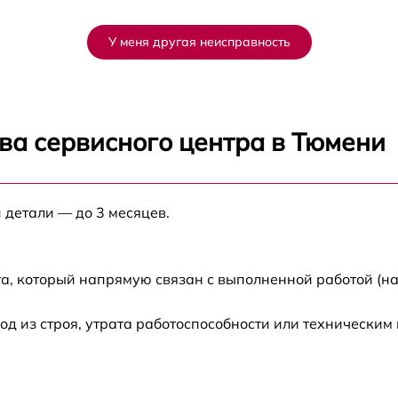
-
от 60 мин
У меня другая неисправность
от 60 мин
от 60 мин
ва сервисного центра в Тюмени
от 60 мин
а
 детали — до 3 месяцев.
от 60 мин
а
от 60 мин
а, который напрямую связан с выполненной работой (на
от 60 мин
 из строя, утрата работоспособности или техническим
-
от 60 мин