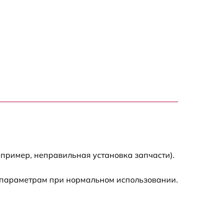
1000 р
1500 р
1500 р
2500 р
1200 р
1000 р
пример, неправильная установка запчасти).
1200 р
 параметрам при нормальном использовании.
1500 р