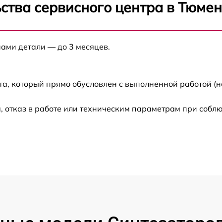
ства сервисного центра в Тюме
от 60 мин
а
нами детали — до 3 месяцев.
от 60 мин
а
от 60 мин
та, который прямо обусловлен с выполненной работой (н
от 60 мин
 отказ в работе или техническим параметрам при собл
от 60 мин
P-
от 60 мин
80
от 60 мин
P-
от 60 мин