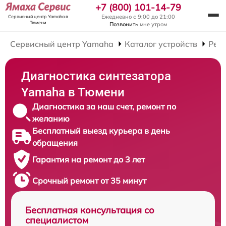
+7 (800) 101-14-79
Ежедневно с 9:00 до 21:00
Сервисный центр Yamaha
в
Тюмени
Позвонить
мне утром
Сервисный центр Yamaha
Каталог устройств
Рем
Диагностика синтезатора
Yamaha в Тюмени
Диагностика за наш счет, ремонт по
желанию
Бесплатный выезд курьера в день
обращения
Гарантия на ремонт до 3 лет
Срочный ремонт от 35 минут
Бесплатная консультация со
специалистом