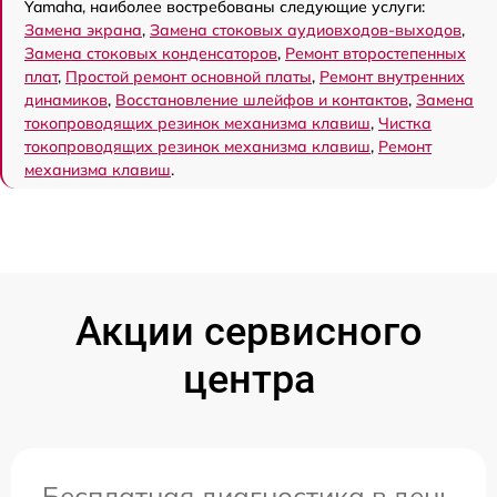
Yamaha, наиболее востребованы следующие услуги:
Замена экрана
,
Замена стоковых аудиовходов-выходов
,
Замена стоковых конденсаторов
,
Ремонт второстепенных
плат
,
Простой ремонт основной платы
,
Ремонт внутренних
динамиков
,
Восстановление шлейфов и контактов
,
Замена
токопроводящих резинок механизма клавиш
,
Чистка
токопроводящих резинок механизма клавиш
,
Ремонт
механизма клавиш
.
Акции сервисного
центра
Бесплатная диагностика в день