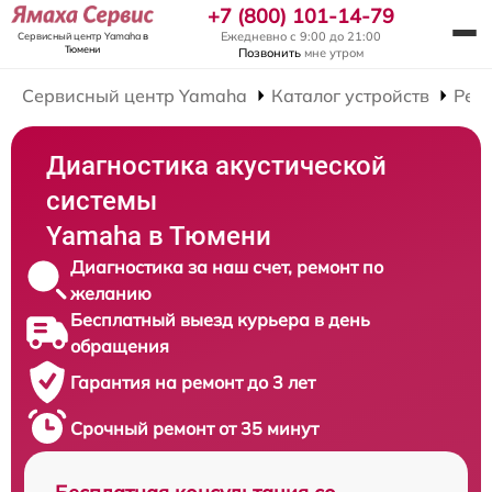
+7 (800) 101-14-79
Ежедневно с 9:00 до 21:00
Сервисный центр Yamaha
в
Тюмени
Позвонить
мне утром
Сервисный центр Yamaha
Каталог устройств
Рем
Диагностика акустической
системы
Yamaha в Тюмени
Диагностика за наш счет, ремонт по
желанию
Бесплатный выезд курьера в день
обращения
Гарантия на ремонт до 3 лет
Срочный ремонт от 35 минут