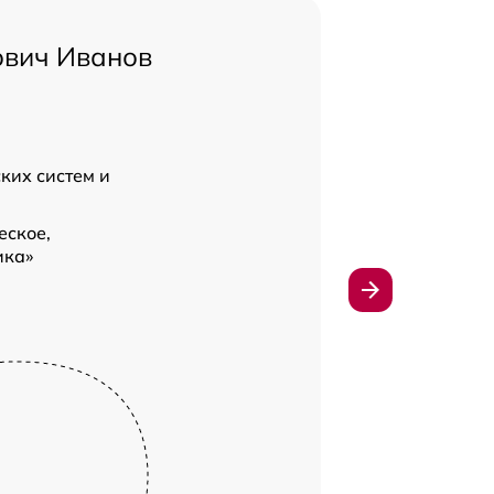
ович Иванов
ких систем и
еское,
ика»